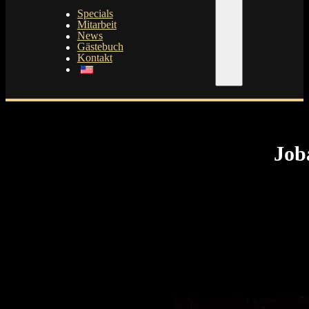
Specials
Mitarbeit
News
Gästebuch
Kontakt
Job