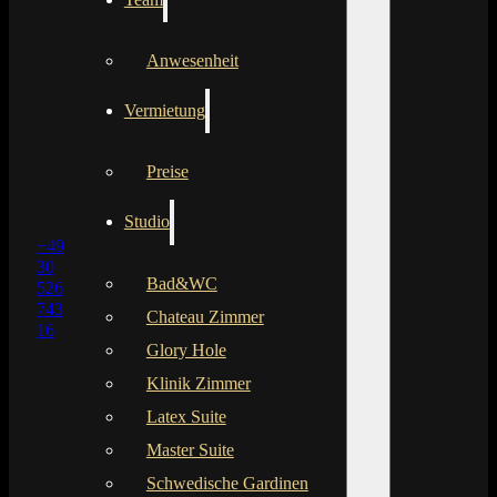
Anwesenheit
Vermietung
Preise
Studio
+49
30
Bad&WC
526
743
Chateau Zimmer
16
Glory Hole
Klinik Zimmer
Latex Suite
Master Suite
Schwedische Gardinen