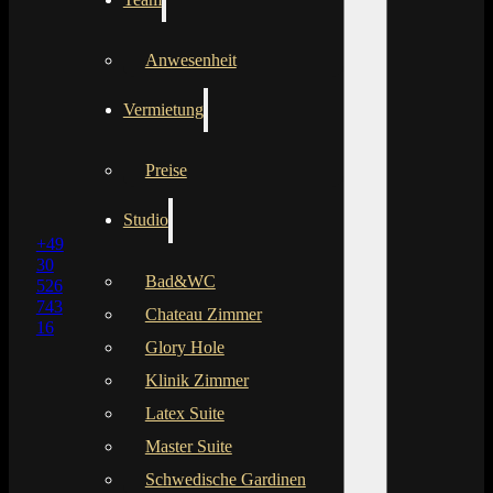
Anwesenheit
Vermietung
Preise
Studio
+49
30
Bad&WC
526
743
Chateau Zimmer
16
Glory Hole
Klinik Zimmer
Latex Suite
Master Suite
Schwedische Gardinen