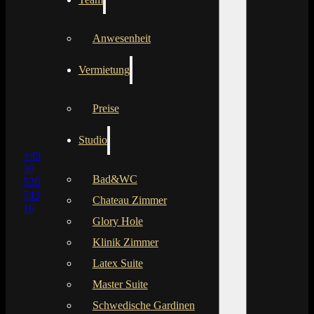
Anwesenheit
Vermietung
Preise
Studio
+49
30
Bad&WC
526
743
Chateau Zimmer
16
Glory Hole
Klinik Zimmer
Latex Suite
Master Suite
Schwedische Gardinen