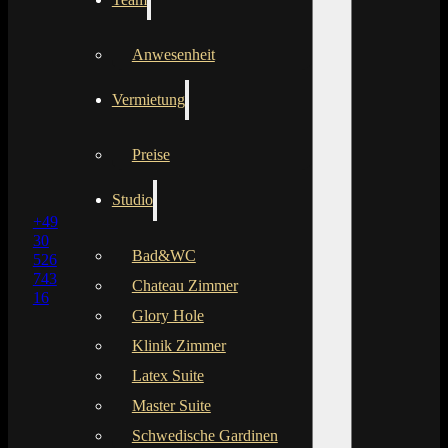
Anwesenheit
Vermietung
Preise
Studio
+49
30
Bad&WC
526
743
Chateau Zimmer
16
Glory Hole
Klinik Zimmer
Latex Suite
Master Suite
Schwedische Gardinen