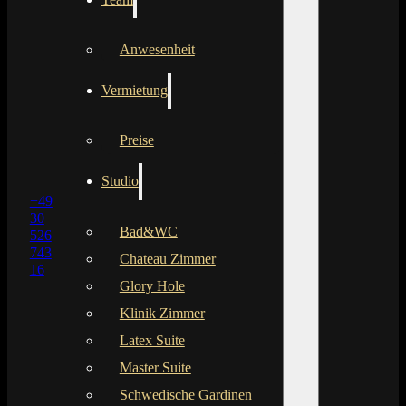
Anwesenheit
Vermietung
Preise
Studio
+49
30
Bad&WC
526
743
Chateau Zimmer
16
Glory Hole
Klinik Zimmer
Latex Suite
Master Suite
Schwedische Gardinen