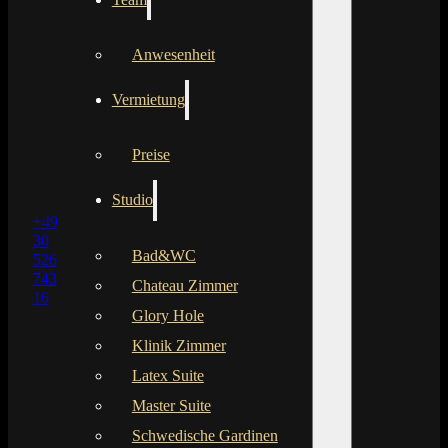
Anwesenheit
Vermietung
Preise
Studio
+49
30
Bad&WC
526
743
Chateau Zimmer
16
Glory Hole
Klinik Zimmer
Latex Suite
Master Suite
Schwedische Gardinen