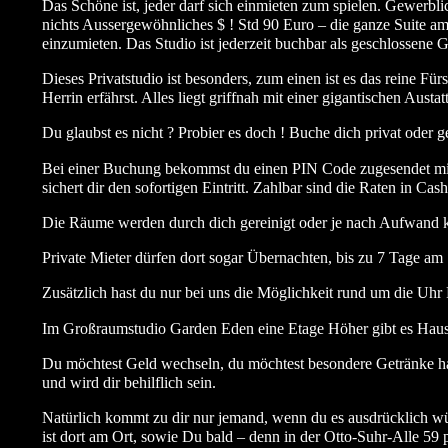
Das Schöne ist, jeder darf sich einmieten zum spielen. Gewerbli
nichts Aussergewöhnliches $ ! Std 90 Euro – die ganze Suite a
einzumieten. Das Studio ist jederzeit buchbar als geschlossene G
Dieses Privatstudio ist besonders, zum einen ist es das reine 
Herrin erfährst. Alles liegt griffnah mit einer gigantischen Au
Du glaubst es nicht ? Probier es doch ! Buche dich privat oder ge
Bei einer Buchung bekommst du einen PIN Code zugesendet mit d
sichert dir den sofortigen Eintritt. Zahlbar sind die Raten in 
Die Räume werden durch dich gereinigt oder je nach Aufwand k
Private Mieter dürfen dort sogar Übernachten, bis zu 7 Tage am
Zusätzlich hast du nur bei uns die Möglichkeit rund um die Uhr 
Im Großraumstudio Garden Eden eine Etage Höher gibt es Hausd
Du möchtest Geld wechseln, du möchtest besondere Getränke ha
und wird dir behilflich sein.
Natürlich kommt zu dir nur jemand, wenn du es ausdrücklich wün
ist dort am Ort, sowie Du bald – denn in der Otto-Suhr-Alle 59